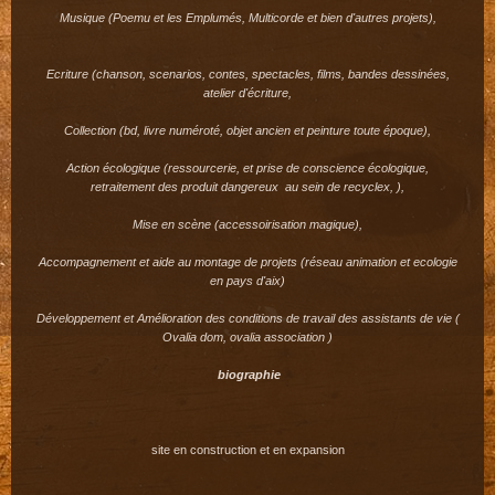
Musique (Poemu et les Emplumés, Multicorde et bien d'autres projets),
Ecriture (chanson, scenarios, contes, spectacles, films, bandes dessinées,
atelier d'écriture,
Collection (bd, livre numéroté, objet ancien et peinture toute époque),
Action écologique (ressourcerie, et prise de conscience écologique,
retraitement des produit dangereux au sein de recyclex, ),
Mise en scène (accessoirisation magique),
Accompagnement et aide au montage de projets (réseau animation et ecologie
en pays d'aix)
Développement et Amélioration des conditions de travail des assistants de vie (
Ovalia dom, ovalia association )
biographie
site en construction et en expansion